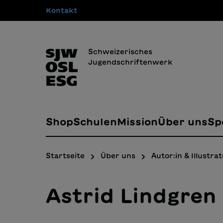
Kontakt
springen
Zur Hauptnavigation springen
Schweizerisches
Jugendschriftenwerk
Shop
Schulen
Mission
Über uns
Sp
Startseite
Über uns
Autor:in & Illustrat
Astrid Lindgren