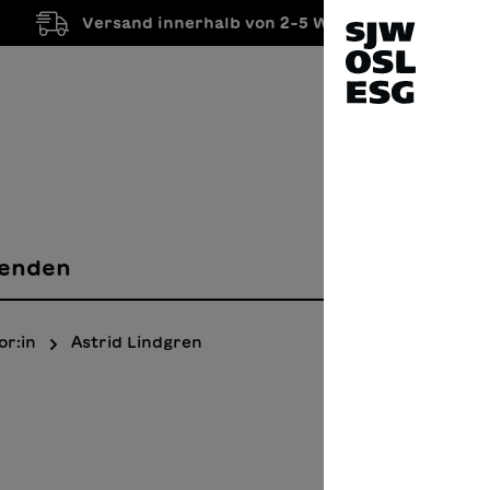
Versand innerhalb von 2-5 Werktagen
enden
or:in
Astrid Lindgren