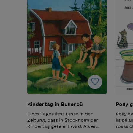
Kindertag in Bullerbü
Polly g
Eines Tages liest Lasse in der
Polly av
Zeitung, dass in Stockholm der
ils pli a
Kindertag gefeiert wird. Als er
rosas c
vorschlägt, auch bei ihnen in
alura pa