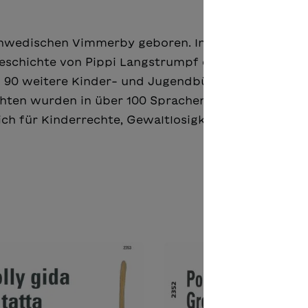
chwedischen Vimmerby geboren. In Stockholm absol
 Geschichte von Pippi Langstrumpf erfand Astrid Li
und 90 weitere Kinder- und Jugendbücher, Drehbüche
chten wurden in über 100 Sprachen übersetzt und v
ch für Kinderrechte, Gewaltlosigkeit und Tierschut