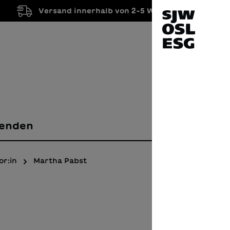
Versand innerhalb von 2-5 Werktagen
enden
or:in
Martha Pabst