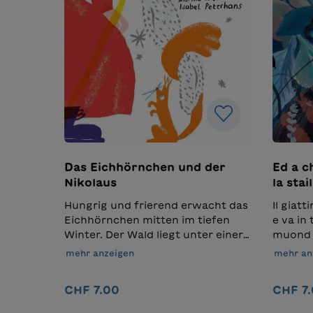
Das Eichhörnchen und der
Ed a ch
Nikolaus
la stai
Hungrig und frierend erwacht das
Il giat
Eichhörnchen mitten im tiefen
e va in 
Winter. Der Wald liegt unter einer
muond f
dicken Schneedecke. Verzweifelt
s’imagin
mehr anzeigen
mehr an
sucht es seine versteckten
Produkt
Vorräte. Plötzlich spürt es den
Deutsch
CHF 7.00
CHF 7
warmen Atem eines Esels und
kleine 
hört eine freundliche Stimme. Der
auf de