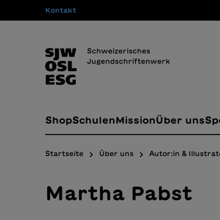
Kontakt
springen
Zur Hauptnavigation springen
Schweizerisches
Jugendschriftenwerk
Shop
Schulen
Mission
Über uns
Sp
Startseite
Über uns
Autor:in & Illustrat
Martha Pabst