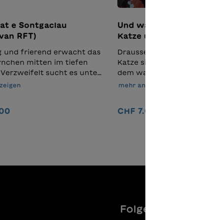
n.Übersetzung aus dem
en: Madlaina Schloeth
irat e Sontgaclau
Und was kann ich? – Die
lvan RFT)
Katze und der Stern
 und frierend erwacht das
Draussen ist es kalt. Die kle
nchen mitten im tiefen
Katze sitzt im Wohnzimmer
 Verzweifelt sucht es unter
dem warmen Ofen und hört
hneedecke seine
Menschen vom neugebore
zeigen
mehr anzeigen
kten Vorräte. Ob der
König reden. Dem Stern a
s helfen kann? Lehrmittel
dunklen Nachthimmel folg
.00
CHF 7.00
aden-Text Der Einsatz
begibt sich die kleine Katze
sprachlich vereinfachten
Suche. Unterwegs begegne
In den Warenkorb
In den Warenkor
 erleichtert Kindern das
der Eule, der Spinne, dem 
en erzählerischer
den Schafen, der Kuh, den
enhänge und bereitet sie
Kräutern und den Bienen 
isch auf die
fragt diese nach dem Weg.
hsvollere
Antwort erhält sie nur die
lgeschichte vor. Roter-
entmutigende Gegenfrage
exte eignen sich für den
hat ein kleines Kätzchen e
 in ganzen Schulklassen.
neugeborenen Königskind
Folgen Sie uns
Kurzversionen können auch
zu bieten? "Wer bin ich? U