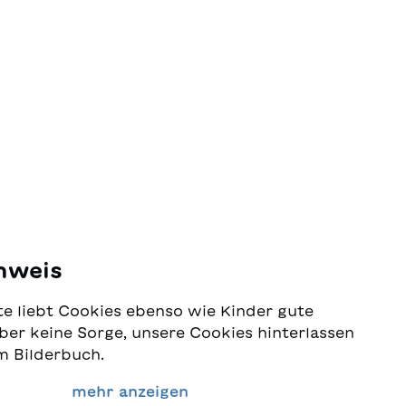
ch mit?"
en
ine
 jedem
eigenen
nweis
e liebt Cookies ebenso wie Kinder gute
ber keine Sorge, unsere Cookies hinterlassen
m Bilderbuch.
 Schutz Ihrer Daten sehr ernst und wollen
mehr anzeigen