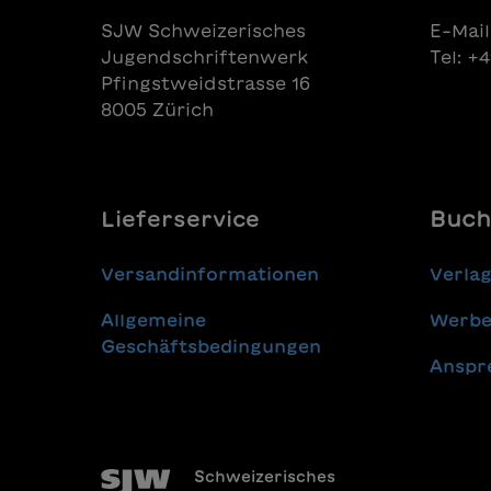
die Lektüre selbständig. Der Text
für kle
SJW Schweizerisches
E-Mail
ist in farbenfrohe, doppelseitige
Schüle
Jugendschriftenwerk
Tel: +
Illustrationen eingebettet, die das
eingese
Pfingstweidstrasse 16
Leseverständnis visuell
Ausein
unterstützen.Übersetzung aus
Origina
8005 Zürich
dem Deutschen: Leo Tuor
Vorlese
vorzube
Kinder 
Vorles
Lieferservice
Buch
Sprach
Vorlese
im DaZ-
Versandinformationen
Verla
Roter-F
Weiter
Allgemeine
Werbe
Lehrmit
Geschäftsbedingungen
Mindest
Anspr
weniger
office
Versand
Sie per
Rechnun
Schweizerisches