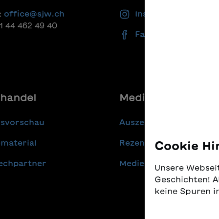
ine Gruppen von
kann ich? Und was bringe i
:
office@sjw.ch
Instagram
rinnen und Schülern
sind denn auch die zentral
41 44 462 49 40
tzt werden, um sie auf die
Fragen der kleinen Katze. E
Facebook
andersetzung mit der
gehaltvolle
lgeschichte als
Weihnachtsgeschichte, die
lektüre in der Klasse
Kind Mut macht, an seine 
reiten. So profitieren
Fähigkeiten zu glauben.
mit wenig
eerfahrung oder
handel
Media
schwierigkeiten vom
n im Klassenverband. Auch
Unterricht lassen sich
gsvorschau
Auszeichnungen
aden-Texte integrieren.
e Informationen zum
material
Rezensionen
Cookie Hi
tel finden Sie hier.
bestellmenge ist 10 Ex. -
echpartner
Medienmitteilungen
Unsere Webseit
 Exemplare auf Anfrage:
Geschichten! A
@sjw.ch Information zum
keine Spuren i
 Die Originalhefte erhalten
 Post, zusammen mit der
Wir nehmen den
g. Die digitalen Inhalte