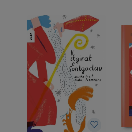
In den Warenkorb
Nikolaus gibt dem Eichhörnchen
die Me
eine Handvoll Nüsse und opfert
König 
seinen Bart, um es warm zu
dunkle
halten. Die Autorin erzählt diese
begibt 
Adventsgeschichte in einfachen
Suche.
Sätzen und direkter Rede.
der Eul
Erstleser:innen bewältigen die
den Sch
Lektüre selbständig. Der Text ist in
Kräute
farbenfrohe doppelseitige
fragt d
Illustrationen eingebettet, die das
Antwort
Leseverständnis visuell
entmut
unterstützen.
hat ein
neugeb
zu biet
kann ic
sind de
Fragen 
gehaltv
Weihnac
Kind Mu
Fähigke