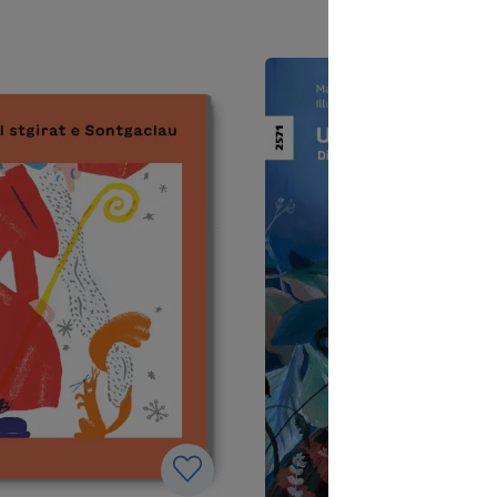
In den Warenkorb
In den Warenkor
nschen vom neugeborenen
les abeilles et leur demand
reden. Dem Stern am
chemin. Il ne reçoit pour t
n Nachthimmel folgend,
réponse que la question
sich die kleine Katze auf die
décourageante : qu’est-ce
 Unterwegs begegnet sie
petit chat a à offrir à un ro
e, der Spinne, dem Hund,
nouveau-né ? "Qui suis-je 
afen, der Kuh, den
quoi suis-je capable ? Qu’e
rn und den Bienen und
que j’apporte ?" se deman
iese nach dem Weg. Zur
petit chat.Une profonde hi
 erhält sie nur die
de Noël qui encourage cha
igende Gegenfrage: Was
enfant à croire en ses
 kleines Kätzchen einem
capacités.Traduction : Phil
orenen Königskind schon
Moser
en? "Wer bin ich? Und was
h? Und was bringe ich mit?"
nn auch die zentralen
der kleinen Katze. Eine
olle
htsgeschichte, die jedem
t macht, an seine eigenen
iten zu