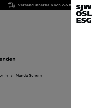
Versand innerhalb von 2-5 Werktagen
enden
or:in
Manda Schum