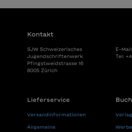
werden. Doch dann bekommt es
eine zweite Chance. Pointiert
einfach und doch mit viel Tiefgang
erzählt die bekannte Schweizer
Autorin von Neuanfängen und
dem schönen Gefühl, irgendwo
Kontakt
anzukommen. Mit farbenfrohen
Bildern und grosser Schrift für ein
SJW Schweizerisches
E-Mail
erfolgreiches Textverständnis.
Jugendschriftenwerk
Tel: +
Pfingstweidstrasse 16
8005 Zürich
Lieferservice
Buch
Versandinformationen
Verla
Allgemeine
Werbe