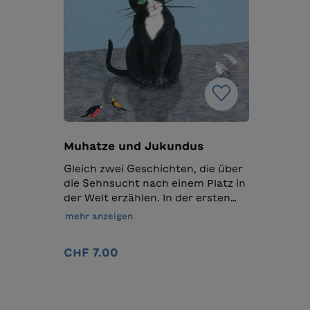
Muhatze und Jukundus
Gleich zwei Geschichten, die über
die Sehnsucht nach einem Platz in
der Welt erzählen. In der ersten
macht sich eine namenlose
mehr anzeigen
schwarze Katze auf die Suche
nach einem Namen und findet
CHF 7.00
dabei unverhofft auch ein neues
Zuhause. In der zweiten steht das
In den Warenkorb
alte Auto Jukundus kurz davor,
aussortiert und ersetzt zu