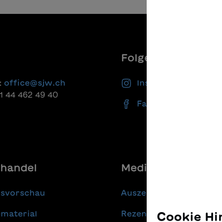
Folgen Sie uns
:
office@sjw.ch
Instagram
41 44 462 49 40
Facebook
handel
Media
gsvorschau
Auszeichnungen
material
Rezensionen
Cookie Hi