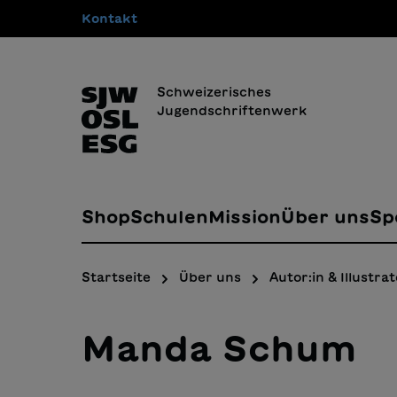
Kontakt
springen
Zur Hauptnavigation springen
Schweizerisches
Jugendschriftenwerk
Shop
Schulen
Mission
Über uns
Sp
Startseite
Über uns
Autor:in & Illustrat
Manda Schum