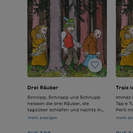
Drei Räuber
Trais 
Schnipp, Schnapp und Schnupp
Immez il
heissen die drei Räuber, die
Tap e Tu
tagsüber schlafen und nachts in
Però mi
die Dörfer schleichen und stehlen,
ün’aven
mehr anzeigen
mehr an
was nicht niet- und nagelfest ist.
Produkt
Schnipp stiehlt einen Hut,
Deutsc