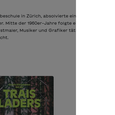
beschule in Zürich, absolvierte eine Lehre als Grafi
r. Mitte der 1960er-Jahre folgte ein längerer Aufent
nstmaler, Musiker und Grafiker tätig. 2007 erhielt e
cht.