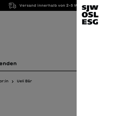
Versand innerhalb von 2-5 Werktagen
enden
or:in
Ueli Bär