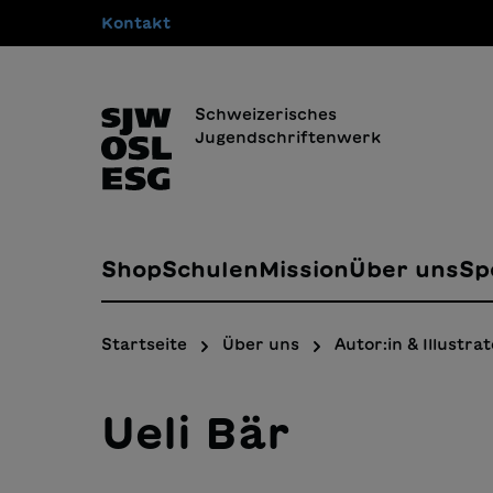
Kontakt
springen
Zur Hauptnavigation springen
Schweizerisches
Jugendschriftenwerk
Shop
Schulen
Mission
Über uns
Sp
Startseite
Über uns
Autor:in & Illustrat
Ueli Bär