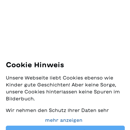
Tiefen im
Jugendschriftenwerk
Zusammenleben mit
Pfingstweidstrasse 16
einer demenzkranken
8005 Zürich
Person. Eingeflochtene
Mundartausdrücke und
E-Mail:
office@sjw.ch
"Omas Zutterbopf-
Tel: +41 44 462 49 40
Rezept" verleihen dem
Text Alltagsnähe und
eine stimmige Tonalität.
Folgen Sie uns
Tabea Ammann ist die
Cookie Hinweis
fünfte Gewinnerin des
Instagram
Abraxas-
Unsere Webseite liebt Cookies ebenso wie
Literaturpreises "Baarer
Facebook
Kinder gute Geschichten! Aber keine Sorge,
Rabe".
unsere Cookies hinterlassen keine Spuren im
Lieferservice
Bilderbuch.
Wir nehmen den Schutz Ihrer Daten sehr
Buchhandel
ernst und wollen gleichzeitig, dass Sie bei
mehr anzeigen
uns immer die besten Kinderbücher finden.
Media