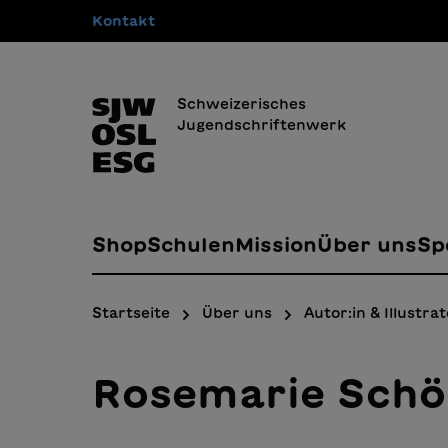
Kontakt
springen
Zur Hauptnavigation springen
Schweizerisches
Jugendschriftenwerk
Shop
Schulen
Mission
Über uns
Sp
Startseite
Über uns
Autor:in & Illustrat
Rosemarie Schö