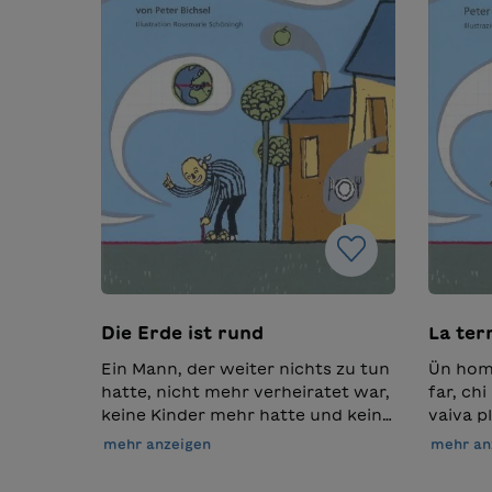
Die Erde ist rund
La ter
Ein Mann, der weiter nichts zu tun
Ün hom 
hatte, nicht mehr verheiratet war,
far, chi
keine Kinder mehr hatte und keine
vaiva pl
Arbeit mehr, verbrachte seine Zeit
passant
mehr anzeigen
mehr an
damit, dass er sich alles, was er
ponder
wusste, nochmals genau
tuot qu