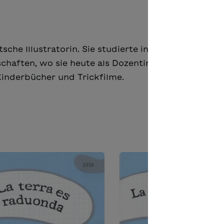
sche Illustratorin. Sie studierte in Hamburg Illustr
aften, wo sie heute als Dozentin tätig ist. Neben
Kinderbücher und Trickfilme.