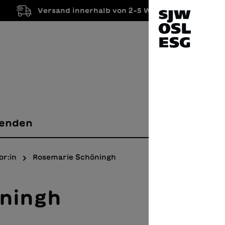
Versand innerhalb von 2-5 Werktagen
enden
or:in
Rosemarie Schöningh
ningh