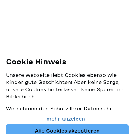
Jugendschriftenwerk
Pfingstweidstrasse 16
8005 Zürich
E-Mail:
office@sjw.ch
Tel: +41 44 462 49 40
Folgen Sie uns
Cookie Hinweis
Instagram
Unsere Webseite liebt Cookies ebenso wie
Facebook
Kinder gute Geschichten! Aber keine Sorge,
unsere Cookies hinterlassen keine Spuren im
Lieferservice
Bilderbuch.
Wir nehmen den Schutz Ihrer Daten sehr
Buchhandel
ernst und wollen gleichzeitig, dass Sie bei
mehr anzeigen
uns immer die besten Kinderbücher finden.
Media
Diese Website nutzt Cookies und andere
Alle Cookies akzeptieren