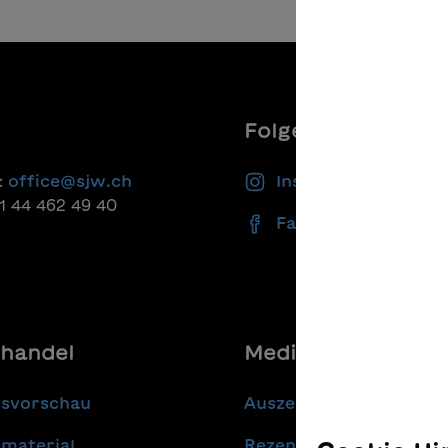
Folgen Sie uns
:
office@sjw.ch
Instagram
41 44 462 49 40
Facebook
handel
Media
gsvorschau
Auszeichnungen
material
Rezensionen