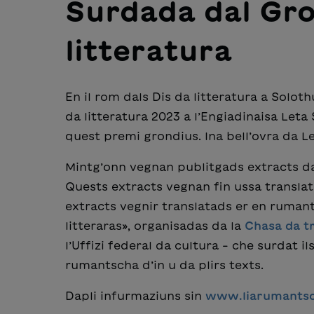
Surdada dal Gro
litteratura
En il rom dals Dis da litteratura a Solot
da litteratura 2023 a l’Engiadinaisa Let
quest premi grondius. Ina bell’ovra da L
Mintg’onn vegnan publitgads extracts da 
Quests extracts vegnan fin ussa translata
extracts vegnir translatads er en ruman
litteraras», organisadas da la
Chasa da t
l’Uffizi federal da cultura – che surdat i
rumantscha d’in u da plirs texts.
Dapli infurmaziuns sin
www.liarumantsc