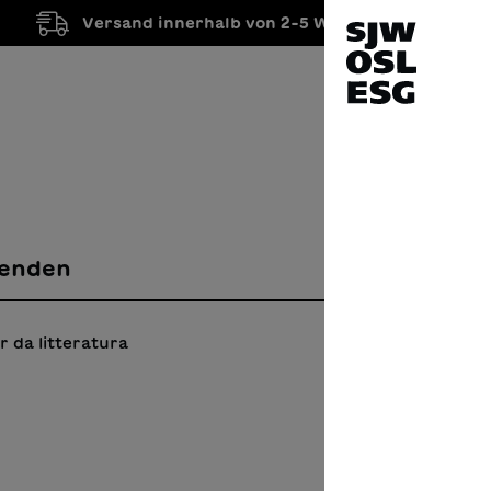
Versand innerhalb von 2-5 Werktagen
enden
 da litteratura