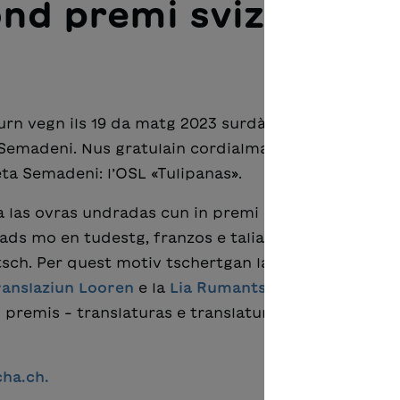
nd premi svizzer da
hurn vegn ils 19 da matg 2023 surdà il Grond premi s
a Semadeni. Nus gratulain cordialmain a Leta Semad
eta Semadeni: l’OSL «Tulipanas».
las ovras undradas cun in premi svizzer da litterat
ds mo en tudestg, franzos e talian. En l'avegnir dua
tsch. Per quest motiv tschertgan las «Traversadas
ranslaziun Looren
e la
Lia Rumantscha
, per incumb
ls premis – translaturas e translaturs che fan ina tra
ha.ch.