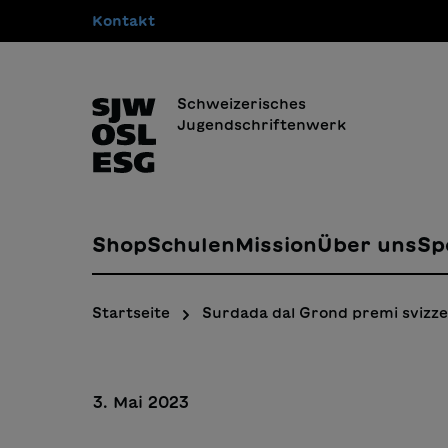
Kontakt
springen
Zur Hauptnavigation springen
Schweizerisches
Jugendschriftenwerk
Shop
Schulen
Mission
Über uns
Sp
Startseite
Surdada dal Grond premi svizzer
3. Mai 2023