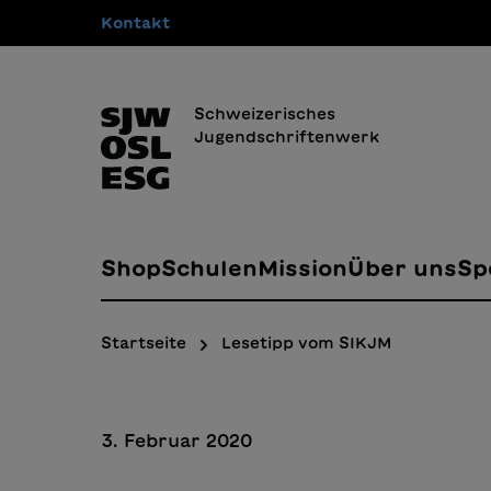
Kontakt
springen
Zur Hauptnavigation springen
Schweizerisches
Jugendschriftenwerk
Shop
Schulen
Mission
Über uns
Sp
Startseite
Lesetipp vom SIKJM
3. Februar 2020