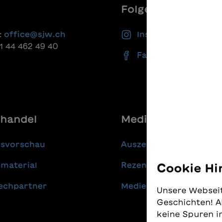
Folgen Sie uns
:
office@sjw.ch
Instagram
41 44 462 49 40
Facebook
handel
Media
gsvorschau
Auszeichnungen
material
Rezensionen
Cookie Hi
echpartner
Medienmitteilungen
Unsere Webseit
Geschichten! A
keine Spuren i