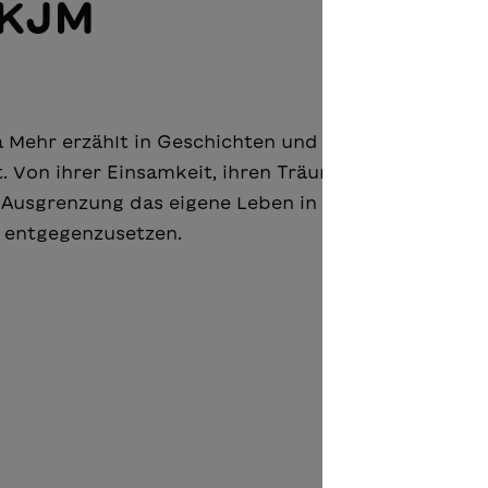
IKJM
la Mehr erzählt in Geschichten und Gedichten von
 Von ihrer Einsamkeit, ihren Träumen, aber auch ih
d Ausgrenzung das eigene Leben in die Hand zu ne
 entgegenzusetzen.