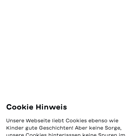
Kontakt
SJW Schweizerisches
Jugendschriftenwerk
Pfingstweidstrasse 16
8005 Zürich
E-Mail:
office@sjw.ch
Tel: +41 44 462 49 40
Folgen Sie uns
Cookie Hinweis
Instagram
Unsere Webseite liebt Cookies ebenso wie
Facebook
Kinder gute Geschichten! Aber keine Sorge,
unsere Cookies hinterlassen keine Spuren im