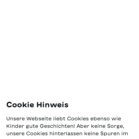
Kontakt
SJW Schweizerisches
Jugendschriftenwerk
Pfingstweidstrasse 16
8005 Zürich
E-Mail:
office@sjw.ch
Tel: +41 44 462 49 40
Folgen Sie uns
Cookie Hinweis
Instagram
Unsere Webseite liebt Cookies ebenso wie
Facebook
Kinder gute Geschichten! Aber keine Sorge,
unsere Cookies hinterlassen keine Spuren im