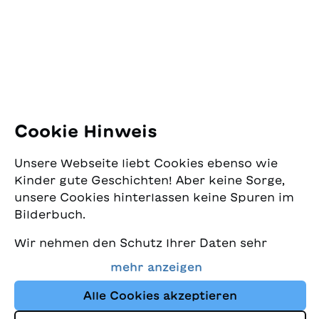
Pfingstweidstrasse 16
8005 Zürich
E-Mail:
office@sjw.ch
Tel: +41 44 462 49 40
Folgen Sie uns
Cookie Hinweis
Instagram
Unsere Webseite liebt Cookies ebenso wie
Facebook
Kinder gute Geschichten! Aber keine Sorge,
unsere Cookies hinterlassen keine Spuren im
Lieferservice
Bilderbuch.
Wir nehmen den Schutz Ihrer Daten sehr
Buchhandel
ernst und wollen gleichzeitig, dass Sie bei
mehr anzeigen
uns immer die besten Kinderbücher finden.
Media
Diese Website nutzt Cookies und andere
Alle Cookies akzeptieren
Tracking-Technologien, um den Shop ständig