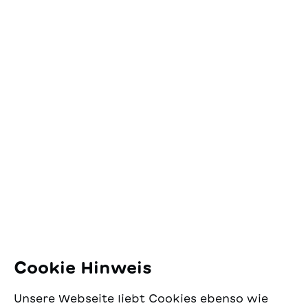
In den Warenkorb
Kontakt
SJW Schweizerisches
Jugendschriftenwerk
Pfingstweidstrasse 16
8005 Zürich
E-Mail:
office@sjw.ch
Tel: +41 44 462 49 40
Folgen Sie uns
Cookie Hinweis
Instagram
Unsere Webseite liebt Cookies ebenso wie
Facebook