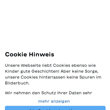
Jugendschriftenwerk
Pfingstweidstrasse 16
8005 Zürich
E-Mail:
office@sjw.ch
Tel: +41 44 462 49 40
Folgen Sie uns
Cookie Hinweis
Instagram
Unsere Webseite liebt Cookies ebenso wie
Facebook
Kinder gute Geschichten! Aber keine Sorge,
unsere Cookies hinterlassen keine Spuren im
Lieferservice
Bilderbuch.
Wir nehmen den Schutz Ihrer Daten sehr
Buchhandel
ernst und wollen gleichzeitig, dass Sie bei
mehr anzeigen
uns immer die besten Kinderbücher finden.
Media