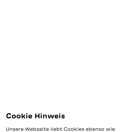
In den Warenkorb
Kontakt
SJW Schweizerisches
Jugendschriftenwerk
Pfingstweidstrasse 16
8005 Zürich
E-Mail:
office@sjw.ch
Tel: +41 44 462 49 40
Folgen Sie uns
Cookie Hinweis
Instagram
Unsere Webseite liebt Cookies ebenso wie