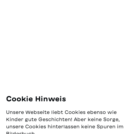
Kontakt
SJW Schweizerisches
Jugendschriftenwerk
Pfingstweidstrasse 16
8005 Zürich
E-Mail:
office@sjw.ch
Tel: +41 44 462 49 40
Folgen Sie uns
Cookie Hinweis
Instagram
Unsere Webseite liebt Cookies ebenso wie
Facebook
Kinder gute Geschichten! Aber keine Sorge,
unsere Cookies hinterlassen keine Spuren im
Lieferservice
Bilderbuch.