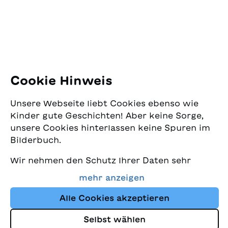
8005 Zürich
E-Mail:
office@sjw.ch
Tel: +41 44 462 49 40
Folgen Sie uns
Cookie Hinweis
Instagram
Unsere Webseite liebt Cookies ebenso wie
Facebook
Kinder gute Geschichten! Aber keine Sorge,
unsere Cookies hinterlassen keine Spuren im
Lieferservice
Bilderbuch.
Wir nehmen den Schutz Ihrer Daten sehr
Buchhandel
ernst und wollen gleichzeitig, dass Sie bei
mehr anzeigen
uns immer die besten Kinderbücher finden.
Media
Diese Website nutzt Cookies und andere
Alle Cookies akzeptieren
Tracking-Technologien, um den Shop ständig
Selbst wählen
zu verbessern und Ihnen Geschichten
Impressum