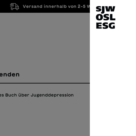
Versand innerhalb von 2-5 Werktagen
enden
es Buch über Jugenddepression