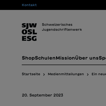
Kontakt
springen
Zur Hauptnavigation springen
Schweizerisches
Jugendschriftenwerk
Shop
Schulen
Mission
Über uns
Sp
Startseite
Medienmitteilungen
Ein neu
20. September 2023