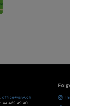
Folgen Sie uns
:
office@sjw.ch
Instagram
41 44 462 49 40