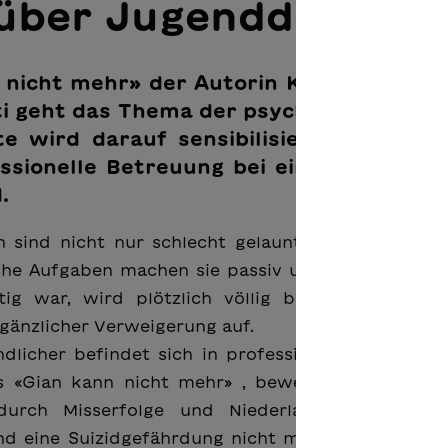
 über Jugenddepress
 nicht mehr» der Autorin Karin Bachma
oti geht das Thema der psychischen Gesu
e wird darauf sensibilisiert, wie bed
ssionelle Betreuung bei einer Depressi
.
sind nicht nur schlecht gelaunt. Ihre oft auch 
iche Aufgaben machen sie passiv und künden den s
 war, wird plötzlich völlig belanglos. Parallel
 gänzlicher Verweigerung auf.
dlicher befindet sich in professioneller Behandlu
s «Gian kann nicht mehr» , bewegen sich in ged
urch Misserfolge und Niederlagen geprägt is
d eine Suizidgefährdung nicht mehr weit. Dieser