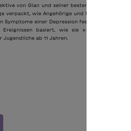
tive von Gian und seiner besten Freundin Sarah 
ge verpackt, wie Angehörige und Freunde reagieren
n Symptome einer Depression feststellen. Ein klu
Ereignissen basiert, wie sie x-mal täglich in 
Jugendliche ab 11 Jahren.