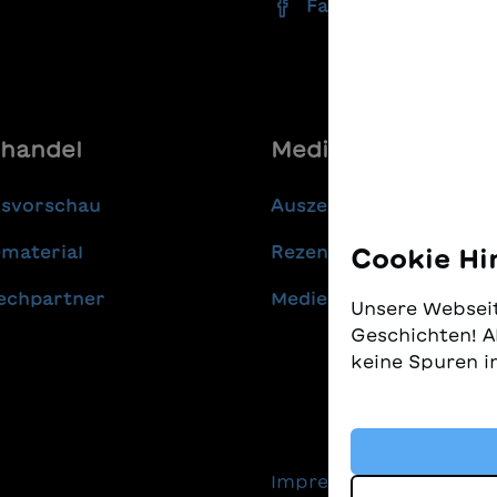
Facebook
handel
Media
gsvorschau
Auszeichnungen
material
Rezensionen
Cookie Hi
echpartner
Medienmitteilungen
Unsere Webseit
Geschichten! A
keine Spuren i
Wir nehmen den
gleichzeitig, 
finden. Diese 
Impressum
Daten
Technologien, 