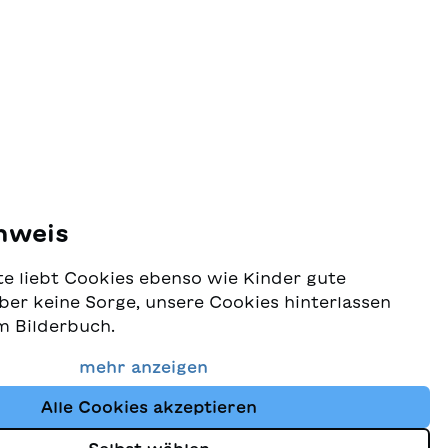
nweis
e liebt Cookies ebenso wie Kinder gute
ber keine Sorge, unsere Cookies hinterlassen
m Bilderbuch.
 Schutz Ihrer Daten sehr ernst und wollen
mehr anzeigen
dass Sie bei uns immer die besten Kinderbücher
Alle Cookies akzeptieren
Website nutzt Cookies und andere Tracking-
schutz
um den Shop ständig zu verbessern und Ihnen