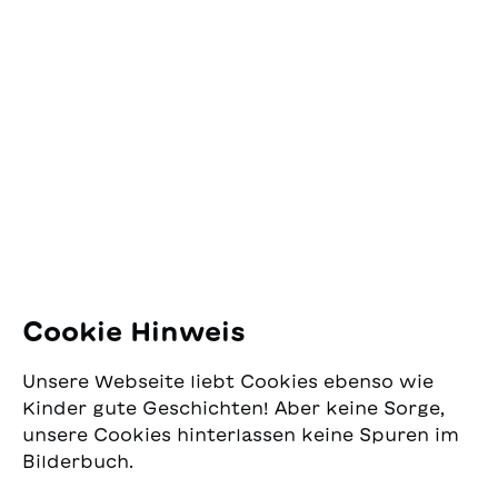
Kontakt
SJW Schweizerisches
Jugendschriftenwerk
Pfingstweidstrasse 16
8005 Zürich
E-Mail:
office@sjw.ch
Tel: +41 44 462 49 40
Folgen Sie uns
Cookie Hinweis
Instagram
Unsere Webseite liebt Cookies ebenso wie
Facebook
Kinder gute Geschichten! Aber keine Sorge,
unsere Cookies hinterlassen keine Spuren im
Lieferservice
Bilderbuch.