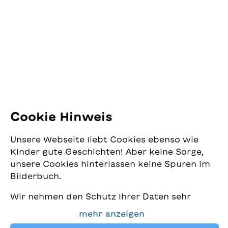
SJW Schweizerisches
Jugendschriftenwerk
Pfingstweidstrasse 16
8005 Zürich
E-Mail:
office@sjw.ch
Tel: +41 44 462 49 40
Folgen Sie uns
Cookie Hinweis
Instagram
Unsere Webseite liebt Cookies ebenso wie
Facebook
Kinder gute Geschichten! Aber keine Sorge,
unsere Cookies hinterlassen keine Spuren im
Lieferservice
Bilderbuch.
Wir nehmen den Schutz Ihrer Daten sehr
Buchhandel
ernst und wollen gleichzeitig, dass Sie bei
mehr anzeigen
uns immer die besten Kinderbücher finden.