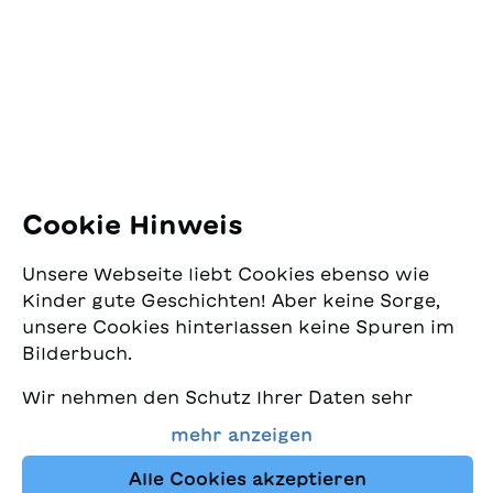
Jugendschriftenwerk
Pfingstweidstrasse 16
8005 Zürich
E-Mail:
office@sjw.ch
Tel: +41 44 462 49 40
Folgen Sie uns
Cookie Hinweis
Instagram
Unsere Webseite liebt Cookies ebenso wie
Facebook
Kinder gute Geschichten! Aber keine Sorge,
unsere Cookies hinterlassen keine Spuren im
Lieferservice
Bilderbuch.
Wir nehmen den Schutz Ihrer Daten sehr
Buchhandel
ernst und wollen gleichzeitig, dass Sie bei
mehr anzeigen
uns immer die besten Kinderbücher finden.
Media
Diese Website nutzt Cookies und andere
Alle Cookies akzeptieren