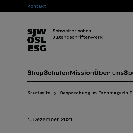
Kontakt
springen
Zur Hauptnavigation springen
Schweizerisches
Jugendschriftenwerk
Shop
Schulen
Mission
Über uns
Sp
Startseite
Besprechung im Fachmagazin E
1. Dezember 2021