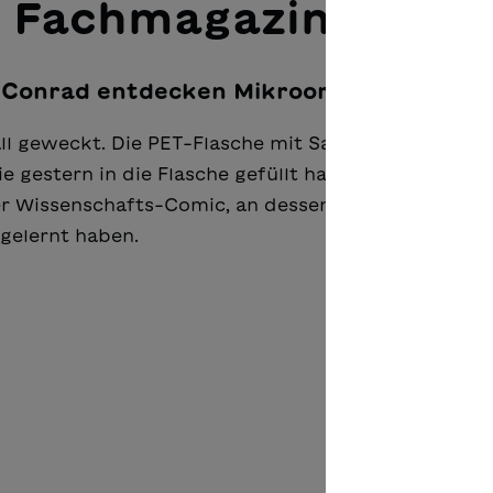
 Fachmagazin Esels
nd Conrad entdecken Mikroorganismen
 geweckt. Die PET-Fla­sche mit Saft ist in der Küc
sie gestern in die Flasche gefüllt haben? Und wenn j
er Wissenschafts-Comic, an dessen Ende nicht nur 
e­lernt haben.