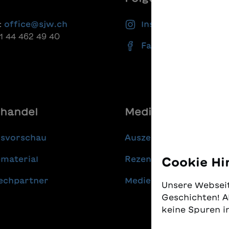
:
office@sjw.ch
Instagram
41 44 462 49 40
Facebook
handel
Media
gsvorschau
Auszeichnungen
material
Rezensionen
Cookie Hi
echpartner
Medienmitteilungen
Unsere Webseit
Geschichten! A
keine Spuren i