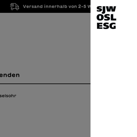
Versand innerhalb von 2-5 Werktagen
enden
selsohr