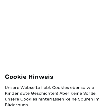
Kontakt
SJW Schweizerisches
Jugendschriftenwerk
Pfingstweidstrasse 16
8005 Zürich
E-Mail:
office@sjw.ch
Tel: +41 44 462 49 40
Folgen Sie uns
Cookie Hinweis
Instagram
Unsere Webseite liebt Cookies ebenso wie
Facebook
Kinder gute Geschichten! Aber keine Sorge,
unsere Cookies hinterlassen keine Spuren im
Lieferservice
Bilderbuch.