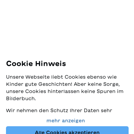
Jugendschriftenwerk
Pfingstweidstrasse 16
8005 Zürich
E-Mail:
office@sjw.ch
Tel: +41 44 462 49 40
Folgen Sie uns
Cookie Hinweis
Instagram
Unsere Webseite liebt Cookies ebenso wie
Facebook
Kinder gute Geschichten! Aber keine Sorge,
unsere Cookies hinterlassen keine Spuren im
Lieferservice
Bilderbuch.
Wir nehmen den Schutz Ihrer Daten sehr
Buchhandel
ernst und wollen gleichzeitig, dass Sie bei
mehr anzeigen
uns immer die besten Kinderbücher finden.
Media
Diese Website nutzt Cookies und andere
Alle Cookies akzeptieren