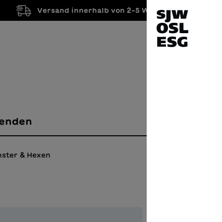
Versand innerhalb von 2-5 Werktagen
enden
ster & Hexen
Krü