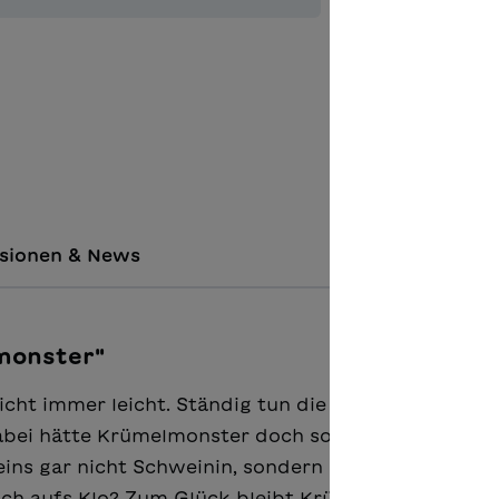
Zur Merkl
Unterric
Unterric
sionen & News
monster"
cht immer leicht. Ständig tun die Grossen so, als w
Dabei hätte Krümelmonster doch so viele Fragen! Zu
weins gar nicht Schweinin, sondern Sau? Und: Wasch
ch aufs Klo? Zum Glück bleibt Krümelmonster