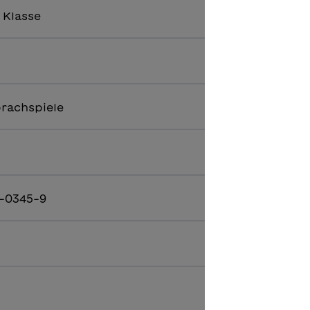
. Klasse
prachspiele
-0345-9