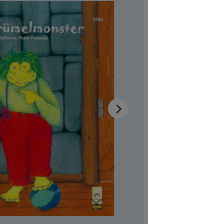
Verfügb
Autor:in
An
Illustrator:
Produktn
CHF 7.00
Preise inkl
Softcover,
Produkt Anzah