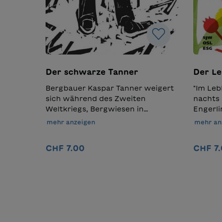
Der schwarze Tanner
Der L
Bergbauer Kaspar Tanner weigert
"Im Leb
sich während des Zweiten
nachts 
Weltkriegs, Bergwiesen in
Engerli
Ackerland umzuwandeln, so wie
Ein Leb
mehr anzeigen
mehr an
es eine Verordnung aus
viele v
Bundesbern verlangt. Tanner
wachsen
CHF 7.00
CHF 7
begreift den Sinn der Sache nicht
Untersc
und sperrt sich vehement
Insekte
dagegen. Seine Haltung verhärtet
bereit, 
Details
sich, er gerät immer tiefer mit
Paradie
dem Gesetz in Konflikt und wird
für die
zum tragischen Straftäter.Die
erhalte
Erzählung ist ein Klassiker der
abgeho