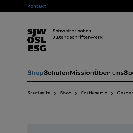
Kontakt
springen
Zur Hauptnavigation springen
Schweizerisches
Jugendschriftenwerk
Shop
Schulen
Mission
Über uns
Sp
Startseite
Shop
Erstleser:in
Gespen