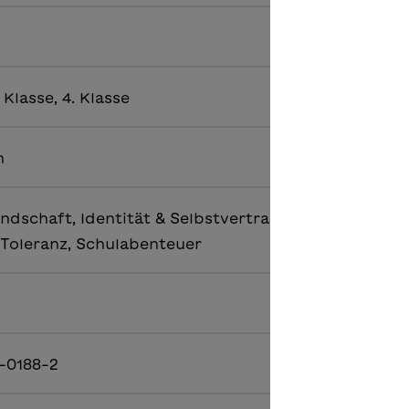
. Klasse, 4. Klasse
h
ndschaft, Identität & Selbstvertrauen, Migration,
Toleranz, Schulabenteuer
-0188-2