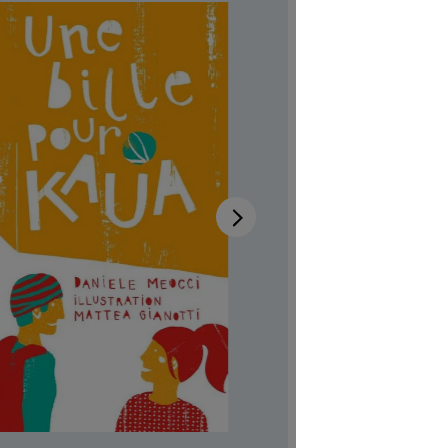
Verfügb
Autor:in
Da
Illustrator:
Auch verfü
Produktn
CHF 7.00
Preise inkl
Softcover,
Produkt Anzah