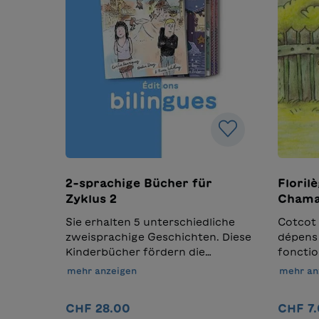
2-sprachige Bücher für
Florilè
Zyklus 2
Chamai
Sie erhalten 5 unterschiedliche
Cotcot 
zweisprachige Geschichten. Diese
dépens 
Kinderbücher fördern die
fonctio
Sprachentwicklung in beiden
claire.
mehr anzeigen
mehr an
Sprachen und helfen Kindern,
tardent
Vokabular und Strukturen zu
Cotcot 
CHF 28.00
CHF 7
vergleichen. Bestellen Sie jetzt
intérêt 