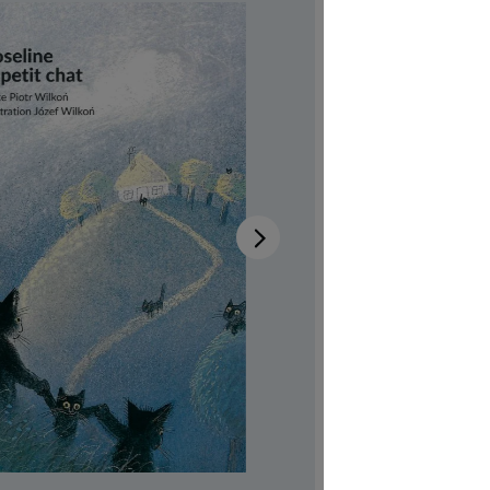
chat
Verfügb
Autor:in
Pi
Illustrator:
Auch verfü
Produktn
CHF 7.00
Preise inkl
Produkt Anzah