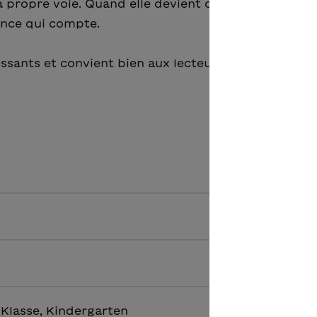
a propre voie. Quand elle devient célèbre, sa famille
ence qui compte.
essants et convient bien aux lecteurs débutants.
2. Klasse, Kindergarten