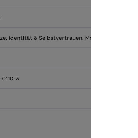
h
ze, Identität & Selbstvertrauen, Mobbing & Toleranz
-0110-3