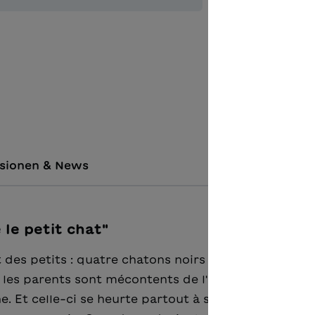
Zur Merkl
Matérie
sionen & News
le petit chat"
 des petits : quatre chatons noirs et un roux. Com
, les parents sont mécontents de l'aspect de leur
. Et celle-ci se heurte partout à sa différence. La