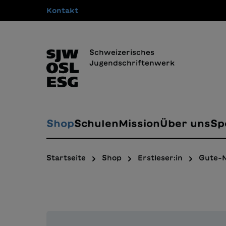
Kontakt
springen
Zur Hauptnavigation springen
Schweizerisches
Jugendschriftenwerk
Shop
Schulen
Mission
Über uns
Sp
Startseite
Shop
Erstleser:in
Gute-N