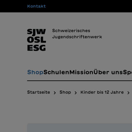
Kontakt
springen
Zur Hauptnavigation springen
Schweizerisches
Jugendschriftenwerk
Shop
Schulen
Mission
Über uns
Sp
Startseite
Shop
Kinder bis 12 Jahre