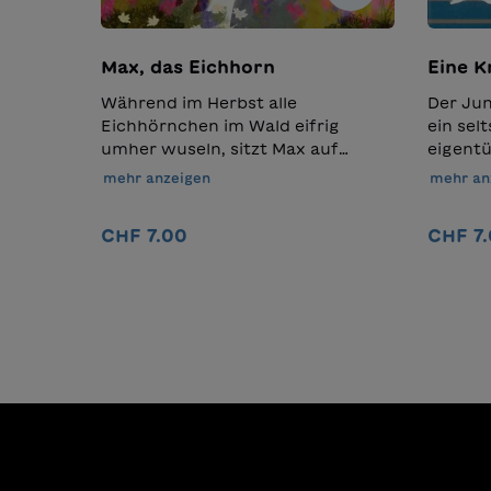
Max, das Eichhorn
Eine K
Während im Herbst alle
Der Jun
Eichhörnchen im Wald eifrig
ein sel
umher wuseln, sitzt Max auf
eigentü
seinem Stein, knackt Nuss um
Kätzche
mehr anzeigen
mehr an
Nuss und denkt nicht ans Vorräte
und zah
anlegen. Als der Schnee fällt, hat
Schaffe
CHF 7.00
CHF 7
er nicht nur leere Pfoten, sondern
bei den
auch einen knurrenden Magen.
Schafsk
Wird er den Winter überstehen?
Sonnta
In den Warenkorb
und ste
Mensch
Kreuzun
Geschic
Freunds
von Kaf
gehört,
Verwand