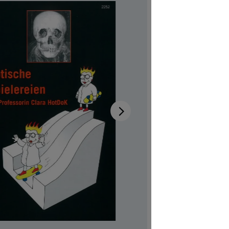
Verfügb
Autor:in
Ch
Illustrator:
Auch verfü
Produktn
CHF 7.00
Preise inkl
Softcover,
Produkt Anzah