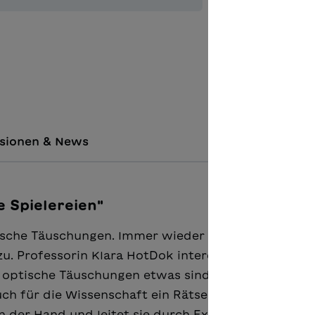
Zur Merkl
sionen & News
 Spielereien"
tische Täuschungen. Immer wieder kommen unerwa
. Professorin Klara HotDok interessiert sich bren
s optische Täuschungen etwas sind, das wir wohl se
uch für die Wissenschaft ein Rätsel. In diesem Sac
n der Hand und leitet sie durch Experimente zu de