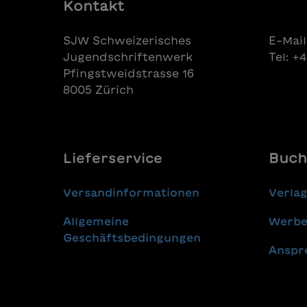
Stück W
Kontakt
Sommer
collagi
SJW Schweizerisches
E-Mail
Kinder 
Jugendschriftenwerk
Tel: +
Pfingstweidstrasse 16
8005 Zürich
Lieferservice
Buch
Versandinformationen
Verla
Allgemeine
Werbe
Geschäftsbedingungen
Anspr