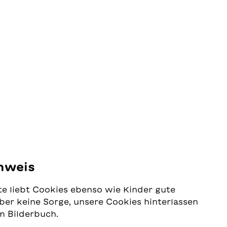
Gesellschaft höher zu gewichten
f. Wer
als dasjenige Einzelner?
spenst
nweis
e liebt Cookies ebenso wie Kinder gute
ber keine Sorge, unsere Cookies hinterlassen
m Bilderbuch.