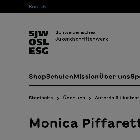
Kontakt
springen
Zur Hauptnavigation springen
Schweizerisches
Jugendschriftenwerk
Shop
Schulen
Mission
Über uns
Sp
Startseite
Über uns
Autor:in & Illustrat
Monica Piffarett