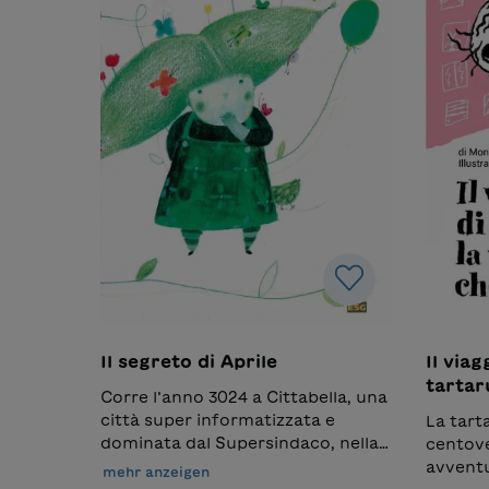
Il segreto di Aprile
Il viag
tartar
Corre l’anno 3024 a Cittabella, una
città super informatizzata e
La tart
dominata dal Supersindaco, nella
centove
quale regnano l’ordine e la pulizia
avventu
mehr anzeigen
più assoluti e dalla quale sono