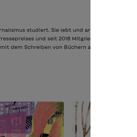
alismus studiert. Sie lebt und arbeitet in Bellinzon
Pressepreises und seit 2018 Mitglied der kantonalen
 mit dem Schreiben von Büchern als freiberufliche