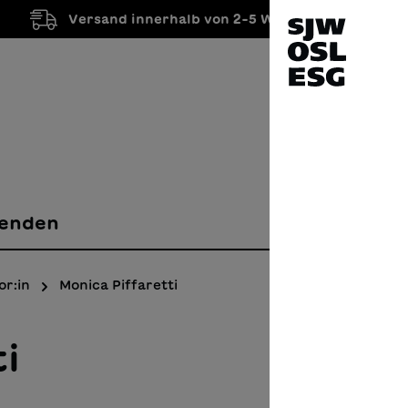
Versand innerhalb von 2-5 Werktagen
enden
or:in
Monica Piffaretti
i