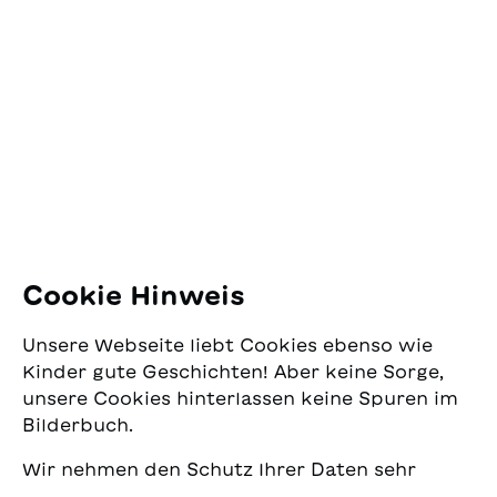
SJW Schweizerisches
Jugendschriftenwerk
Pfingstweidstrasse 16
8005 Zürich
E-Mail:
office@sjw.ch
Tel: +41 44 462 49 40
Folgen Sie uns
Cookie Hinweis
Instagram
Unsere Webseite liebt Cookies ebenso wie
Facebook
Kinder gute Geschichten! Aber keine Sorge,
unsere Cookies hinterlassen keine Spuren im
Lieferservice
Bilderbuch.
Wir nehmen den Schutz Ihrer Daten sehr
Buchhandel
ernst und wollen gleichzeitig, dass Sie bei