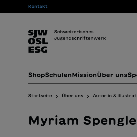
Kontakt
springen
Zur Hauptnavigation springen
Schweizerisches
Jugendschriftenwerk
Shop
Schulen
Mission
Über uns
Sp
Startseite
Über uns
Autor:in & Illustrat
Myriam Spengle