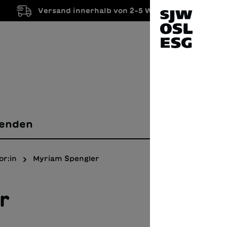
Versand innerhalb von 2-5 Werktagen
enden
or:in
Myriam Spengler
r