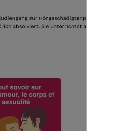
studiengang zur Hörgeschädigtenpädagogin an der
rich absolviert. Sie unterrichtet an der SEK3 und l