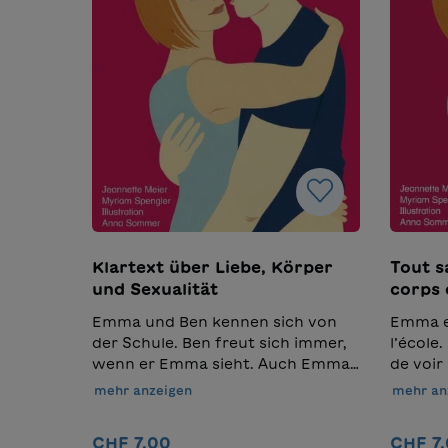
Klartext über Liebe, Körper
Tout s
und Sexualität
corps 
Emma und Ben kennen sich von
Emma e
der Schule. Ben freut sich immer,
l’école
wenn er Emma sieht. Auch Emma
de voi
findet Ben anziehend. Sie
Ben att
mehr anzeigen
mehr an
verabreden sich und fühlen sich
rendez-
zum ersten Mal richtig verliebt. Es
fois, il
CHF 7.00
CHF 7
ist schön, sich nahe zu sein und
amoureu