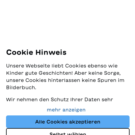
8005 Zürich
E-Mail:
office@sjw.ch
Tel: +41 44 462 49 40
Folgen Sie uns
Cookie Hinweis
Instagram
Unsere Webseite liebt Cookies ebenso wie
Facebook
Kinder gute Geschichten! Aber keine Sorge,
unsere Cookies hinterlassen keine Spuren im
Lieferservice
Bilderbuch.
Wir nehmen den Schutz Ihrer Daten sehr
Buchhandel
ernst und wollen gleichzeitig, dass Sie bei
mehr anzeigen
uns immer die besten Kinderbücher finden.
Media
Diese Website nutzt Cookies und andere
Alle Cookies akzeptieren
Tracking-Technologien, um den Shop ständig
Selbst wählen