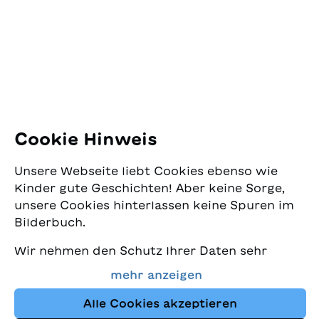
Pfingstweidstrasse 16
8005 Zürich
E-Mail:
office@sjw.ch
Tel: +41 44 462 49 40
Folgen Sie uns
Cookie Hinweis
Instagram
Unsere Webseite liebt Cookies ebenso wie
Facebook
Kinder gute Geschichten! Aber keine Sorge,
unsere Cookies hinterlassen keine Spuren im
Lieferservice
Bilderbuch.
Wir nehmen den Schutz Ihrer Daten sehr
Buchhandel
ernst und wollen gleichzeitig, dass Sie bei
mehr anzeigen
uns immer die besten Kinderbücher finden.
Media
Diese Website nutzt Cookies und andere
Alle Cookies akzeptieren