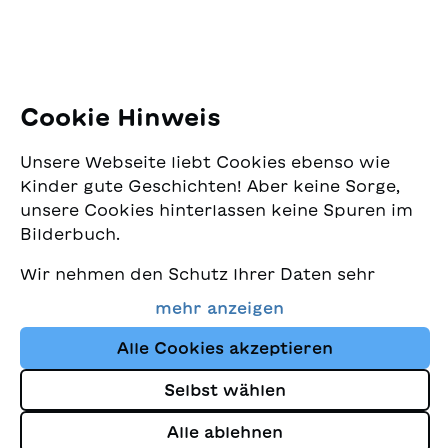
E-Mail:
office@sjw.ch
demjenigen eines Huhns
Tel: +41 44 462 49 40
und eines Dinosauriers.
Mit Bastelanleitung zu
einem Skelett-
Folgen Sie uns
Hampelmann.
Cookie Hinweis
Instagram
Unsere Webseite liebt Cookies ebenso wie
Facebook
Kinder gute Geschichten! Aber keine Sorge,
unsere Cookies hinterlassen keine Spuren im
Lieferservice
Bilderbuch.
Wir nehmen den Schutz Ihrer Daten sehr
Buchhandel
ernst und wollen gleichzeitig, dass Sie bei
mehr anzeigen
uns immer die besten Kinderbücher finden.
Media
Diese Website nutzt Cookies und andere
Alle Cookies akzeptieren
Tracking-Technologien, um den Shop ständig
Selbst wählen
zu verbessern und Ihnen Geschichten
Impressum
anzuzeigen, die auf Ihre Interessen
Alle ablehnen
Datenschutz
abgestimmt sind.