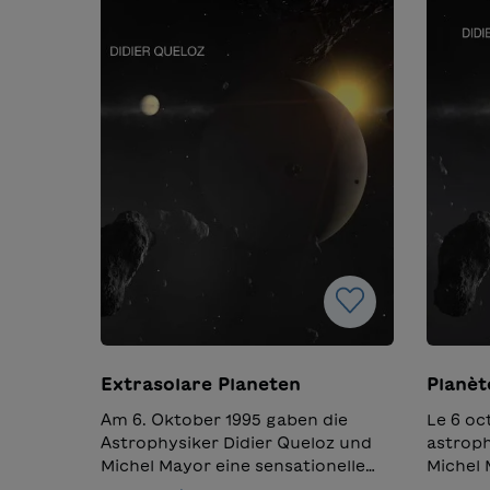
Extrasolare Planeten
Planèt
Am 6. Oktober 1995 gaben die
Le 6 oc
Astrophysiker Didier Queloz und
astroph
Michel Mayor eine sensationelle
Michel
Entdeckung bekannt: den ersten
découve