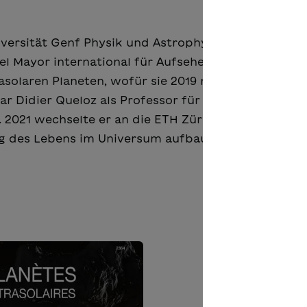
iversität Genf Physik und Astrophysik. 1995 sorgte 
 Mayor international für Aufsehen: Die beiden Sc
solaren Planeten, wofür sie 2019 mit dem Nobelpre
r Didier Queloz als Professor für Physik an den
 2021 wechselte er an die ETH Zürich, wo er ein ne
g des Lebens im Universum aufbaut.