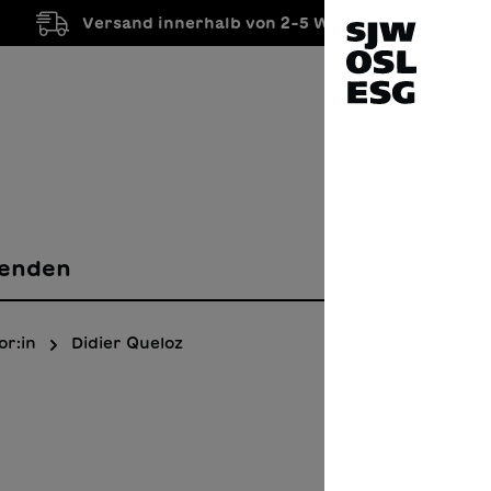
Versand innerhalb von 2-5 Werktagen
enden
or:in
Didier Queloz