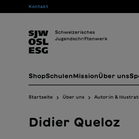
Kontakt
springen
Zur Hauptnavigation springen
Schweizerisches
Jugendschriftenwerk
Shop
Schulen
Mission
Über uns
Sp
Startseite
Über uns
Autor:in & Illustrat
Didier Queloz