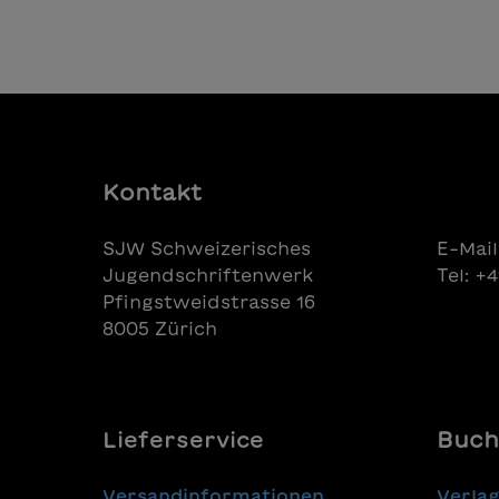
In den Warenkorb
mangiare solo briciole e bucce:
riuscirà a trovare una castagna
ben cotta tutta sua? Scritto in
maiuscolo
Kontakt
SJW Schweizerisches
E-Mail
Jugendschriftenwerk
Tel: +
Pfingstweidstrasse 16
8005 Zürich
Lieferservice
Buch
Versandinformationen
Verla