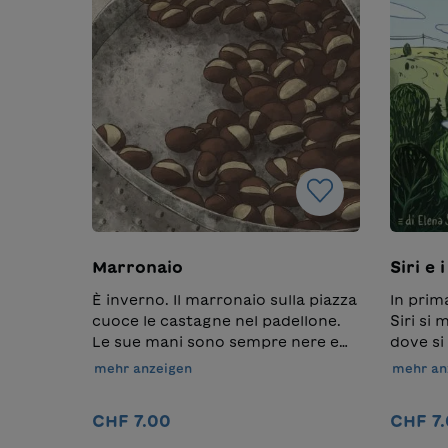
Marronaio
Siri e
È inverno. Il marronaio sulla piazza
In prima
cuoce le castagne nel padellone.
Siri si 
Le sue mani sono sempre nere e
dove si
tuttavia sono pulite: ma com’è
nuove e
mehr anzeigen
mehr an
possibile? Le caldarroste
brutte,
piacciono a tutti, scaldano la
special
CHF 7.00
CHF 7
pancia e il cuore. In piazza c’è un
prova p
piccione. Non ne può più di