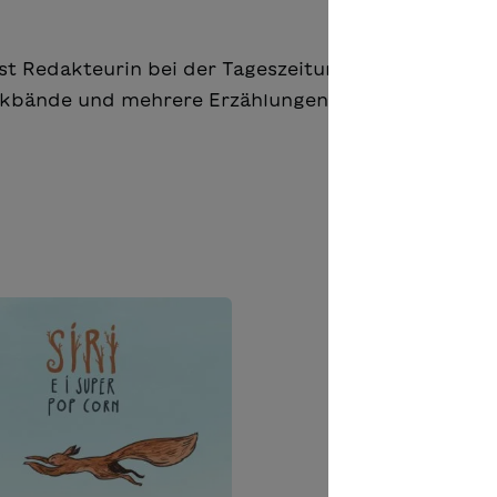
 ist Redakteurin bei der Tageszeitung “La Regione Ti
rikbände und mehrere Erzählungen. Spoerl-Vögtli le