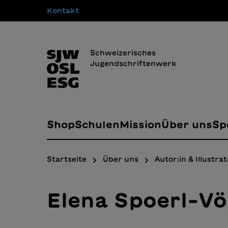
Kontakt
springen
Zur Hauptnavigation springen
Schweizerisches
Jugendschriftenwerk
Shop
Schulen
Mission
Über uns
Sp
Startseite
Über uns
Autor:in & Illustrat
Elena Spoerl-Vö