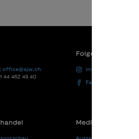
In den Warenkorb
Folgen Sie uns
:
office@sjw.ch
Instagram
41 44 462 49 40
Facebook
handel
Media
gsvorschau
Auszeichnungen