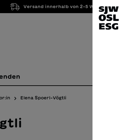
Versand innerhalb von 2-5 Werktagen
enden
or:in
Elena Spoerl-Vögtli
gtli