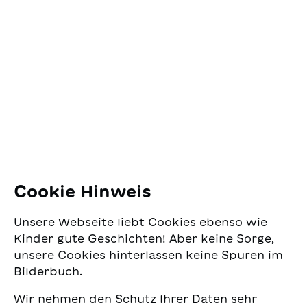
Kontakt
Und immer wieder spielt
de Mendieta mit Lauten
SJW Schweizerisches
und Reimen.
Jugendschriftenwerk
Pfingstweidstrasse 16
8005 Zürich
E-Mail:
office@sjw.ch
Tel: +41 44 462 49 40
Folgen Sie uns
Cookie Hinweis
Instagram
Unsere Webseite liebt Cookies ebenso wie
Facebook
Kinder gute Geschichten! Aber keine Sorge,
unsere Cookies hinterlassen keine Spuren im
Lieferservice
Bilderbuch.
Wir nehmen den Schutz Ihrer Daten sehr
Buchhandel