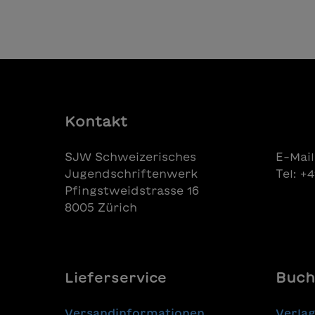
In den Warenkorb
fortuna di avere accanto un papà
coraggioso e una mamma
amorevole.
Kontakt
SJW Schweizerisches
E-Mail
Jugendschriftenwerk
Tel: +
Pfingstweidstrasse 16
8005 Zürich
Lieferservice
Buch
Versandinformationen
Verla