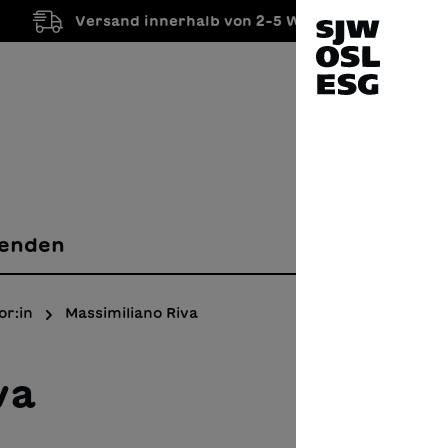
Versand innerhalb von 2-5 Werktagen
enden
or:in
Massimiliano Riva
va