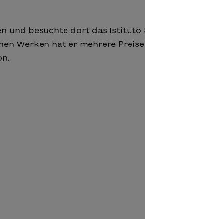
 und besuchte dort das Istituto Statale d’Arte. Er 
seinen Werken hat er mehrere Preise gewonnen. Seit 
on.