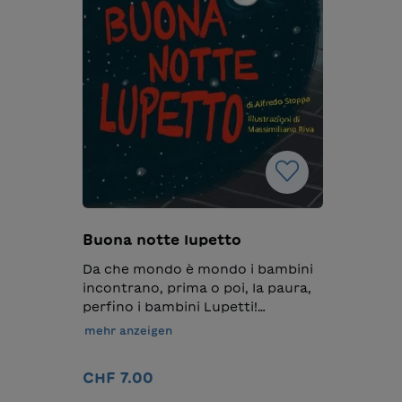
Buona notte lupetto
Da che mondo è mondo i bambini
incontrano, prima o poi, la paura,
perfino i bambini Lupetti!
Spaventa e affascina la paura, la si
mehr anzeigen
fugge e la si rincorre, ma in
qualche modo, bisogna fare i conti
CHF 7.00
con Ombre, Mostri, Fantasmi,
Scheletri, Buio anche se si ha la