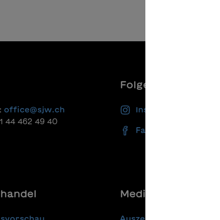
Folgen Sie uns
:
office@sjw.ch
Instagram
41 44 462 49 40
Facebook
handel
Media
gsvorschau
Auszeichnungen