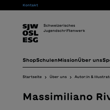
Kontakt
springen
Zur Hauptnavigation springen
Schweizerisches
Jugendschriftenwerk
Shop
Schulen
Mission
Über uns
Sp
Startseite
Über uns
Autor:in & Illustrat
Massimiliano Ri