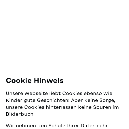
Kontakt
la ferme » ! Toute la
classe s'arrange
SJW Schweizerisches
immédiatement pour la
mettre à l'écart...
Jugendschriftenwerk
Pfingstweidstrasse 16
8005 Zürich
E-Mail:
office@sjw.ch
Tel: +41 44 462 49 40
Folgen Sie uns
Cookie Hinweis
Instagram
Unsere Webseite liebt Cookies ebenso wie
Facebook
Kinder gute Geschichten! Aber keine Sorge,
unsere Cookies hinterlassen keine Spuren im
Lieferservice
Bilderbuch.
Wir nehmen den Schutz Ihrer Daten sehr
Buchhandel