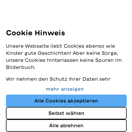
E-Mail:
office@sjw.ch
Tel: +41 44 462 49 40
Folgen Sie uns
Cookie Hinweis
Instagram
Unsere Webseite liebt Cookies ebenso wie
Facebook
Kinder gute Geschichten! Aber keine Sorge,
unsere Cookies hinterlassen keine Spuren im
Lieferservice
Bilderbuch.
Wir nehmen den Schutz Ihrer Daten sehr
Buchhandel
ernst und wollen gleichzeitig, dass Sie bei
mehr anzeigen
uns immer die besten Kinderbücher finden.
Media
Diese Website nutzt Cookies und andere
Alle Cookies akzeptieren
Tracking-Technologien, um den Shop ständig
Selbst wählen
zu verbessern und Ihnen Geschichten
Impressum
anzuzeigen, die auf Ihre Interessen
Alle ablehnen
Datenschutz
abgestimmt sind.