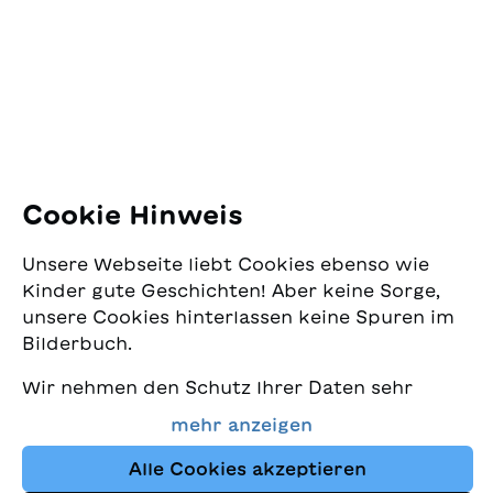
Pfingstweidstrasse 16
8005 Zürich
E-Mail:
office@sjw.ch
Tel: +41 44 462 49 40
Folgen Sie uns
Cookie Hinweis
Instagram
Unsere Webseite liebt Cookies ebenso wie
Facebook
Kinder gute Geschichten! Aber keine Sorge,
unsere Cookies hinterlassen keine Spuren im
Lieferservice
Bilderbuch.
Wir nehmen den Schutz Ihrer Daten sehr
Buchhandel
ernst und wollen gleichzeitig, dass Sie bei
mehr anzeigen
uns immer die besten Kinderbücher finden.
Media
Diese Website nutzt Cookies und andere
Alle Cookies akzeptieren