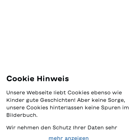
SJW Schweizerisches
Jugendschriftenwerk
Pfingstweidstrasse 16
8005 Zürich
E-Mail:
office@sjw.ch
Tel: +41 44 462 49 40
Folgen Sie uns
Cookie Hinweis
Instagram
Unsere Webseite liebt Cookies ebenso wie
Facebook
Kinder gute Geschichten! Aber keine Sorge,
unsere Cookies hinterlassen keine Spuren im
Lieferservice
Bilderbuch.
Wir nehmen den Schutz Ihrer Daten sehr
Buchhandel
ernst und wollen gleichzeitig, dass Sie bei
mehr anzeigen