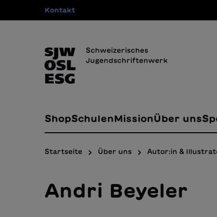
Kontakt
springen
Zur Hauptnavigation springen
Schweizerisches
Jugendschriftenwerk
Shop
Schulen
Mission
Über uns
Sp
Startseite
Über uns
Autor:in & Illustrat
Andri Beyeler