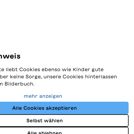
nweis
e liebt Cookies ebenso wie Kinder gute
ber keine Sorge, unsere Cookies hinterlassen
m Bilderbuch.
 Schutz Ihrer Daten sehr ernst und wollen
mehr anzeigen
dass Sie bei uns immer die besten Kinderbücher
Alle Cookies akzeptieren
Website nutzt Cookies und andere Tracking-
schutz
um den Shop ständig zu verbessern und Ihnen
Selbst wählen
zuzeigen, die auf Ihre Interessen abgestimmt
Alle ablehnen