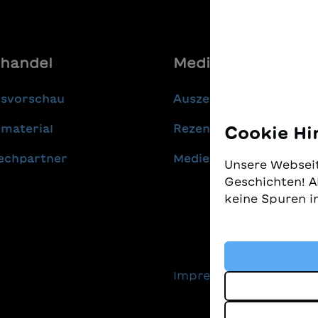
handel
Media
gsvorschau
Auszeichnungen
material
Rezensionen
Cookie Hi
echpartner
Medienmitteilungen
Unsere Webseit
Geschichten! A
keine Spuren i
Wir nehmen den
gleichzeitig, 
finden. Diese 
Impressum
Daten
Technologien, 
Geschichten an
sind.