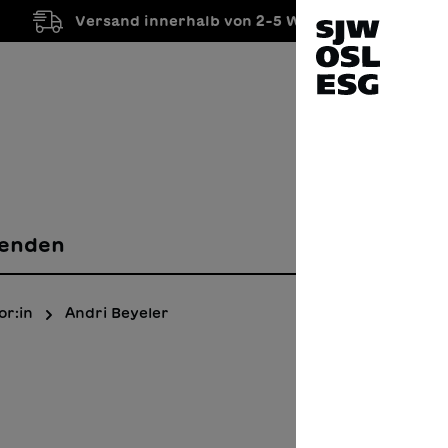
Versand innerhalb von 2-5 Werktagen
enden
or:in
Andri Beyeler