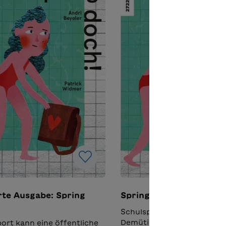
rte Ausgabe: Spring
Spring doch!
Schulsport kann eine öffen
Demütigung bedeuten: So 
ort kann eine öffentliche