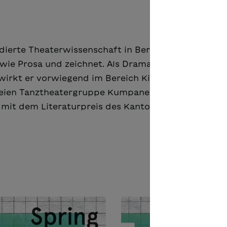
dierte Theaterwissenschaft in Bern. Er arbeitet als
owie Prosa und zeichnet. Als Dramaturg mit Schwe
irkt er vorwiegend im Bereich Kinder- und Jugen
r freien Tanztheatergruppe Kumpane und wurde mit
 mit dem Literaturpreis des Kantons Bern (2023). An