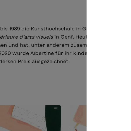
2 bis 1989 die Kunsthochschule in Genf. Später unter
érieure d’arts visuels
in Genf. Heute illustriert sie
onen und hat, unter anderem zusammen Germano Zul
2020 wurde Albertine für ihr kinderliterarisches
ersen Preis ausgezeichnet.