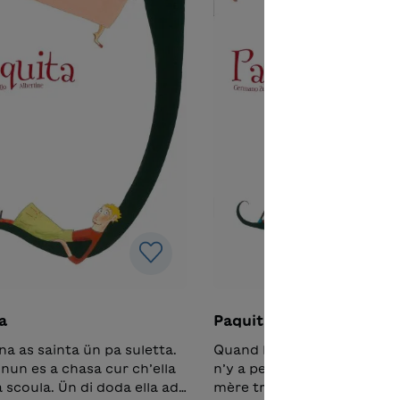
a
Paquita
na as sainta ün pa suletta.
Quand Louise rentre de l’éco
nun es a chasa cur ch’ella
n’y a personne à la maison,
 scoula. Ün di doda ella ad
mère travaille. La fillette p