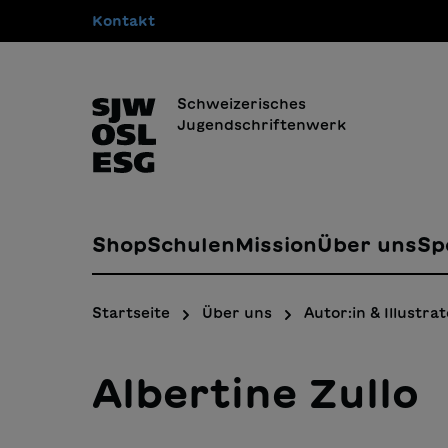
Kontakt
springen
Zur Hauptnavigation springen
Schweizerisches
Jugendschriftenwerk
Shop
Schulen
Mission
Über uns
Sp
Startseite
Über uns
Autor:in & Illustrat
Albertine Zullo