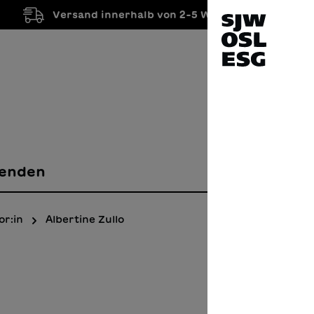
Versand innerhalb von 2-5 Werktagen
enden
or:in
Albertine Zullo