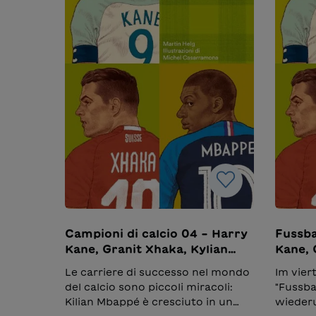
Campioni di calcio 04 – Harry
Fussba
Kane, Granit Xhaka, Kylian
Kane, 
Mbappé
Mbapp
Le carriere di successo nel mondo
Im vier
del calcio sono piccoli miracoli:
"Fussba
Kilian Mbappé è cresciuto in un
wiederu