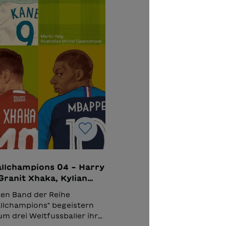
llchampions 04 – Harry
Granit Xhaka, Kylian
é
ten Band der Reihe
llchampions" begeistern
m drei Weltfussballer ihre