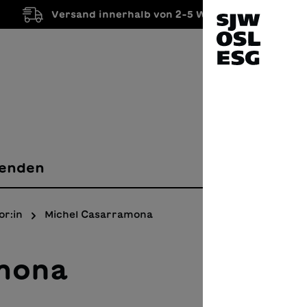
Versand innerhalb von 2-5 Werktagen
enden
or:in
Michel Casarramona
mona