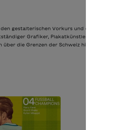
h den gestalterischen Vorkurs und eine Grafiker-Le
bstständiger Grafiker, Plakatkünstler, Typograf und
sich über die Grenzen der Schweiz hinaus einen Name