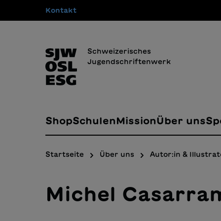
Kontakt
springen
Zur Hauptnavigation springen
Schweizerisches
Jugendschriftenwerk
Shop
Schulen
Mission
Über uns
Sp
Startseite
Über uns
Autor:in & Illustrat
Michel Casarra