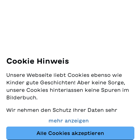
Pfingstweidstrasse 16
8005 Zürich
E-Mail:
office@sjw.ch
Tel: +41 44 462 49 40
Folgen Sie uns
Cookie Hinweis
Instagram
Unsere Webseite liebt Cookies ebenso wie
Facebook
Kinder gute Geschichten! Aber keine Sorge,
unsere Cookies hinterlassen keine Spuren im
Lieferservice
Bilderbuch.
Wir nehmen den Schutz Ihrer Daten sehr
Buchhandel
ernst und wollen gleichzeitig, dass Sie bei
mehr anzeigen
uns immer die besten Kinderbücher finden.
Media
Diese Website nutzt Cookies und andere
Alle Cookies akzeptieren