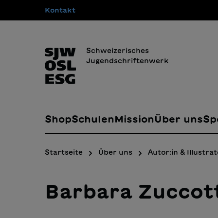
Kontakt
springen
Zur Hauptnavigation springen
Schweizerisches
Jugendschriftenwerk
Shop
Schulen
Mission
Über uns
Sp
Startseite
Über uns
Autor:in & Illustrat
Barbara Zuccot