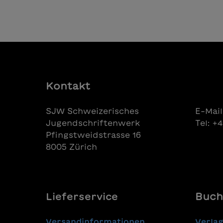
In den Warenkorb
dalle candide e morbide
nuvole.Basterà una scala,
un’altalena, o una bolla di sapone,
per raggiungerle e assaporarle?
Scritto in maiuscolo
Kontakt
SJW Schweizerisches
E-Mail
Jugendschriftenwerk
Tel: +
Pfingstweidstrasse 16
8005 Zürich
Lieferservice
Buch
Versandinformationen
Verla