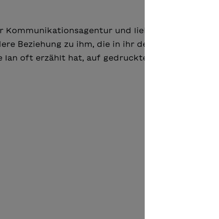
rer Kommunikationsagentur und liebt es, Zeit mit ih
dere Beziehung zu ihm, die in ihr den Wunsch gewec
e Ian oft erzählt hat, auf gedrucktem Papier zu sehe