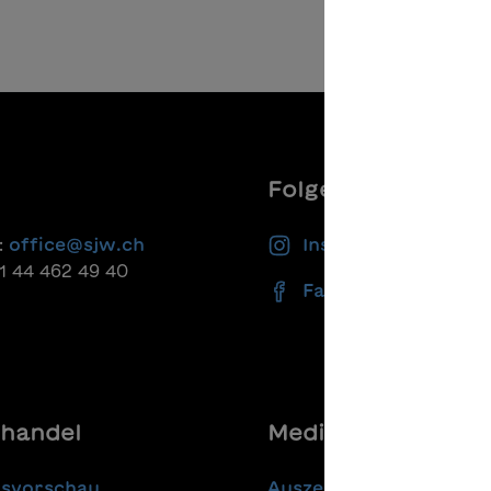
Folgen Sie uns
:
office@sjw.ch
Instagram
41 44 462 49 40
Facebook
handel
Media
gsvorschau
Auszeichnungen