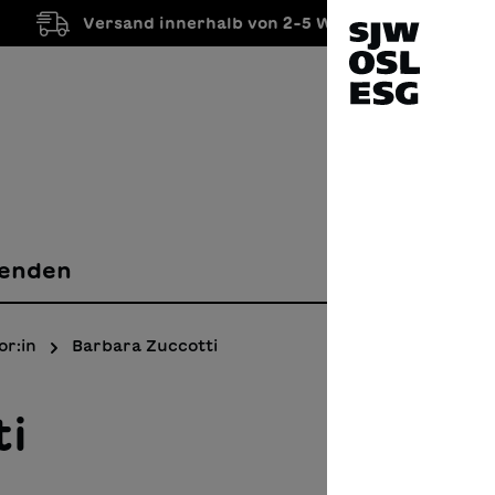
Versand innerhalb von 2-5 Werktagen
enden
or:in
Barbara Zuccotti
ti