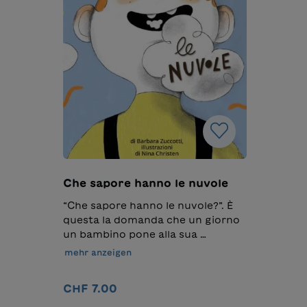
Che sapore hanno le nuvole
“Che sapore hanno le nuvole?”. È
questa la domanda che un giorno
un bambino pone alla sua
mamma. Dare un’unica risposta
mehr anzeigen
non è affatto facile. È così che
mamma e figlio cominciano un
CHF 7.00
viaggio, fin lassù, sempre più in
alto, sempre più su, ad un passo