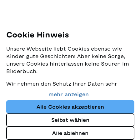
E-Mail:
office@sjw.ch
anche scappare?
Tel: +41 44 462 49 40
Folgen Sie uns
Cookie Hinweis
Instagram
Unsere Webseite liebt Cookies ebenso wie
Facebook
Kinder gute Geschichten! Aber keine Sorge,
unsere Cookies hinterlassen keine Spuren im
Lieferservice
Bilderbuch.
Wir nehmen den Schutz Ihrer Daten sehr
Buchhandel
ernst und wollen gleichzeitig, dass Sie bei
mehr anzeigen
uns immer die besten Kinderbücher finden.
Media
Diese Website nutzt Cookies und andere
Alle Cookies akzeptieren
Tracking-Technologien, um den Shop ständig
Selbst wählen
zu verbessern und Ihnen Geschichten
Impressum
anzuzeigen, die auf Ihre Interessen
Alle ablehnen
Datenschutz
abgestimmt sind.