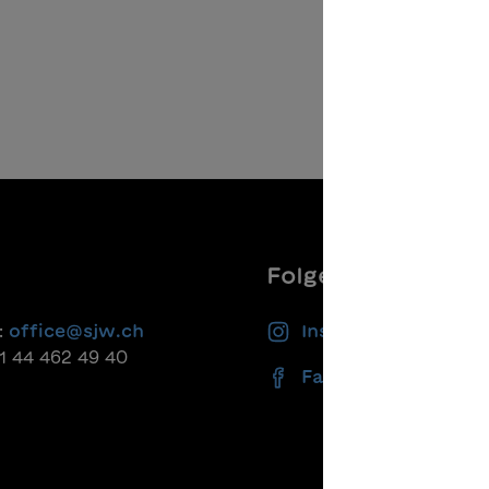
Folgen Sie uns
:
office@sjw.ch
Instagram
41 44 462 49 40
Facebook