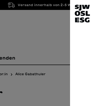
Versand innerhalb von 2-5 Werktagen
enden
or:in
Alice Gabathuler
r