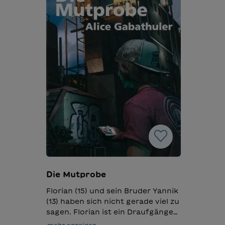
Die Mutprobe
Florian (15) und sein Bruder Yannik
(13) haben sich nicht gerade viel zu
sagen. Florian ist ein Draufgänger,
der ehrgeizige Yannik will
mehr anzeigen