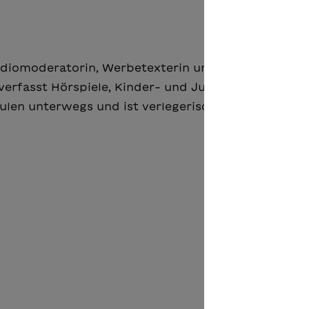
Radiomoderatorin, Werbetexterin und Englischlehreri
verfasst Hörspiele, Kinder- und Jugendbücher, ist 
en unterwegs und ist verlegerisch tätig.