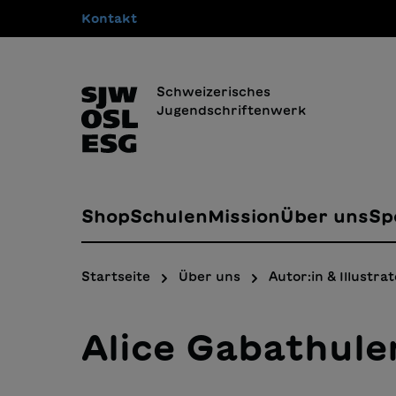
Kontakt
springen
Zur Hauptnavigation springen
Schweizerisches
Jugendschriftenwerk
Shop
Schulen
Mission
Über uns
Sp
Startseite
Über uns
Autor:in & Illustrat
Alice Gabathule