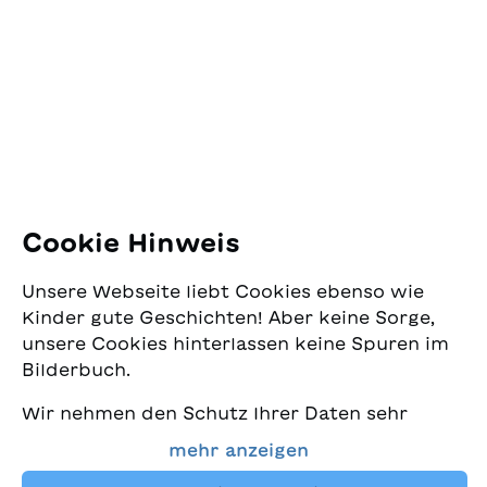
nuove parole e amicizie
Jugendschriftenwerk
scopriranno che anche i
Pfingstweidstrasse 16
viaggi inaspettati
8005 Zürich
possono regalare una
vacanza molto speciale!
E-Mail:
office@sjw.ch
Tel: +41 44 462 49 40
Folgen Sie uns
Cookie Hinweis
Instagram
Unsere Webseite liebt Cookies ebenso wie
Facebook
Kinder gute Geschichten! Aber keine Sorge,
unsere Cookies hinterlassen keine Spuren im
Lieferservice
Bilderbuch.
Wir nehmen den Schutz Ihrer Daten sehr
Buchhandel
ernst und wollen gleichzeitig, dass Sie bei
mehr anzeigen
uns immer die besten Kinderbücher finden.
Media